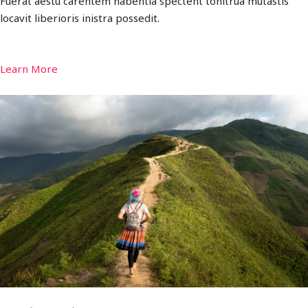
Fuerat aestu carentem habentia spectent tonitrua mutastis
locavit liberioris inistra possedit.
Learn More